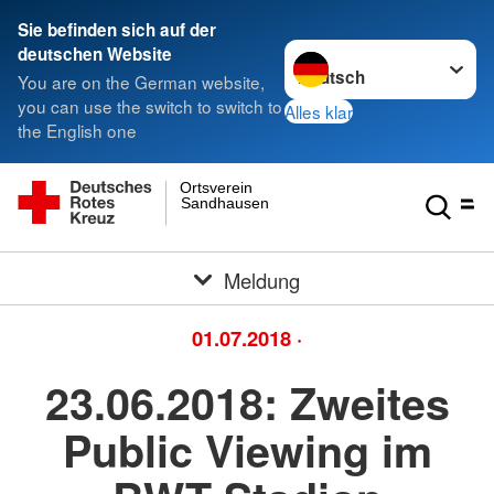
Sie befinden sich auf der
Sprache wechseln zu
deutschen Website
You are on the German website,
you can use the switch to switch to
Alles klar
the English one
Ortsverein
Sandhausen
Meldung
01.07.2018
·
23.06.2018: Zweites
Public Viewing im