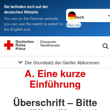
Sie befinden sich auf der
Sprache wechseln zu
deutschen Website
You are on the German website,
you can use the switch to switch to
Alles klar
the English one
Ortsverein
Sandhausen
Der Grundsatz der Genfer Abkommen
A. Eine kurze
Einführung
Überschrift – Bitte