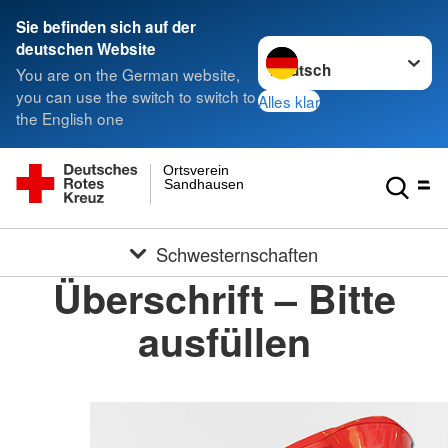
Sie befinden sich auf der
Sprache wechseln zu
deutschen Website
You are on the German website,
you can use the switch to switch to
Alles klar
the English one
Ortsverein
Sandhausen
Schwesternschaften
Überschrift – Bitte
ausfüllen