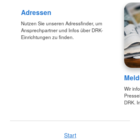
Adressen
Nutzen Sie unseren Adressfinder, um
Ansprechpartner und Infos über DRK-
Einrichtungen zu finden.
Meld
Wir inf
Pressei
DRK. In
Start