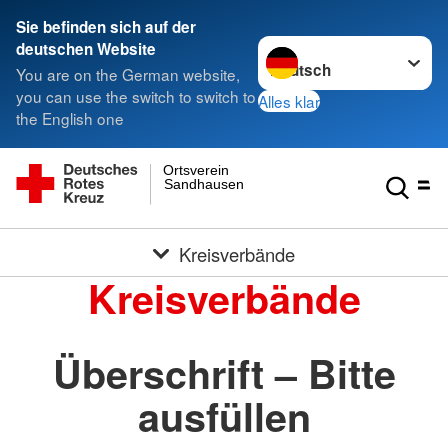
Sie befinden sich auf der
Sprache wechseln zu
deutschen Website
You are on the German website,
you can use the switch to switch to
Alles klar
the English one
Ortsverein
Sandhausen
Kreisverbände
Kreisverbände
Überschrift – Bitte
ausfüllen