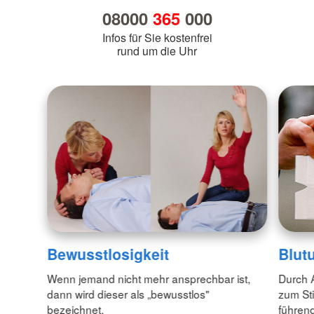
08000
365
000
Infos für Sie kostenfrei
rund um die Uhr
Bewusstlosigkeit
Blut
Wenn jemand nicht mehr ansprechbar ist,
Durch 
dann wird dieser als „bewusstlos"
zum Sti
bezeichnet.
führend