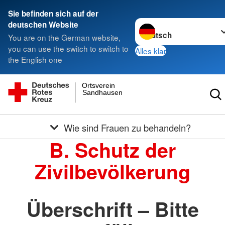
Sie befinden sich auf der
Sprache wechseln zu
deutschen Website
You are on the German website,
you can use the switch to switch to
Alles klar
the English one
Ortsverein
Sandhausen
Wie sind Frauen zu behandeln?
B. Schutz der
Zivilbevölkerung
Überschrift – Bitte