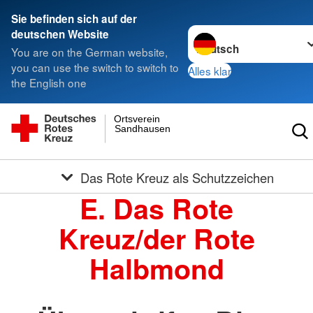
Sie befinden sich auf der
Sprache wechseln zu
deutschen Website
You are on the German website,
you can use the switch to switch to
Alles klar
the English one
Ortsverein
Sandhausen
Das Rote Kreuz als Schutzzeichen
E. Das Rote
Kreuz/der Rote
Halbmond