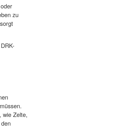
 oder
eben zu
sorgt
s DRK-
inen
 müssen.
 wie Zelte,
r den