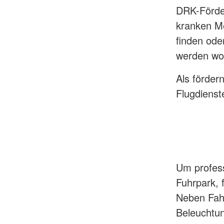
DRK-Förder
kranken Me
finden ode
werden wol
Als förder
Flugdienst
Um professi
Fuhrpark,
Neben Fahr
Beleuchtun