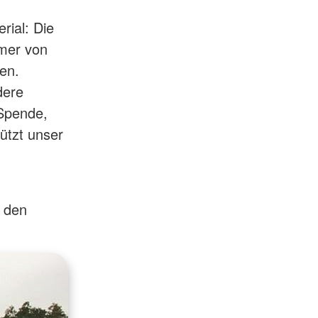
rial: Die
mmer von
hen.
dere
 Spende,
tützt unser
f den