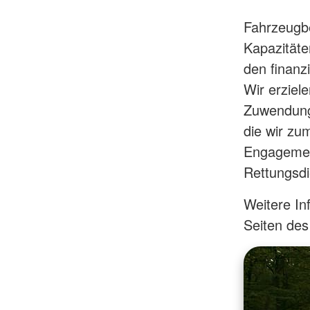
Fahrzeugbe
Kapazitäte
den finanz
Wir erziel
Zuwendunge
die wir zum
Engagement
Rettungsdi
Weitere In
Seiten de