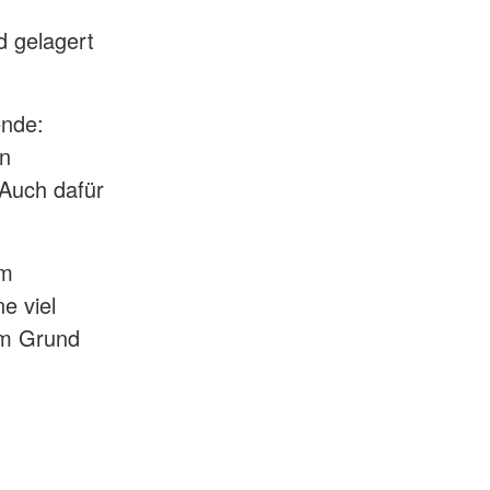
d gelagert
ende:
en
 Auch dafür
em
e viel
em Grund