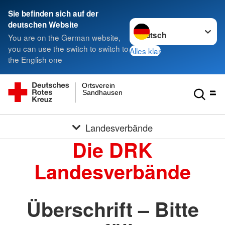
Sie befinden sich auf der
Sprache wechseln zu
deutschen Website
You are on the German website,
you can use the switch to switch to
Alles klar
the English one
Ortsverein
Sandhausen
Landesverbände
Die DRK
Landesverbände
Überschrift – Bitte