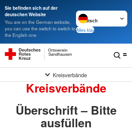
Sie befinden sich auf der
Sprache wechseln zu
deutschen Website
You are on the German website,
you can use the switch to switch to
Alles klar
the English one
Ortsverein
Sandhausen
Kreisverbände
Kreisverbände
Überschrift – Bitte
ausfüllen