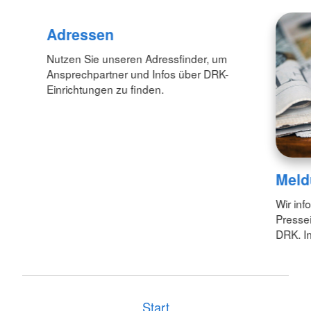
Adressen
Nutzen Sie unseren Adressfinder, um
Ansprechpartner und Infos über DRK-
Einrichtungen zu finden.
Meld
Wir inf
Pressei
DRK. In
Start