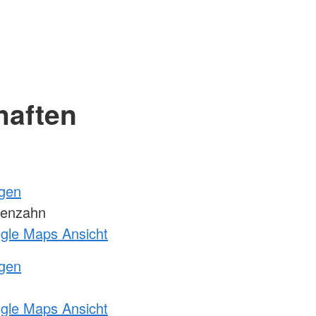
haften
ngen
wenzahn
ogle Maps Ansicht
ngen
ogle Maps Ansicht