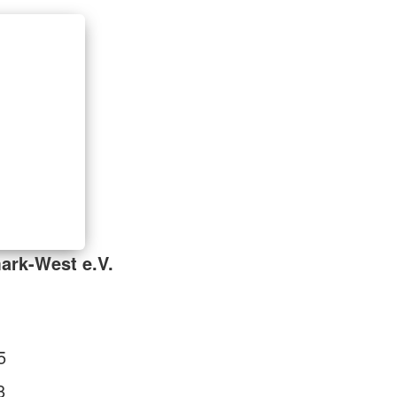
ark-West e.V.
5
8