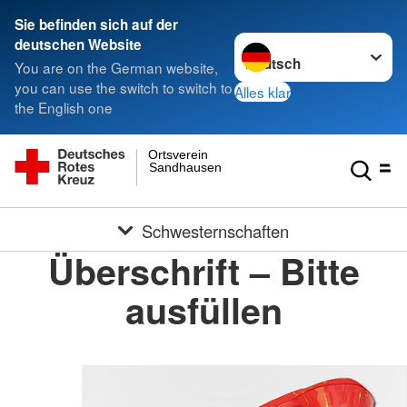
Sie befinden sich auf der
Sprache wechseln zu
deutschen Website
You are on the German website,
you can use the switch to switch to
Alles klar
the English one
Ortsverein
Sandhausen
Schwesternschaften
Überschrift – Bitte
ausfüllen