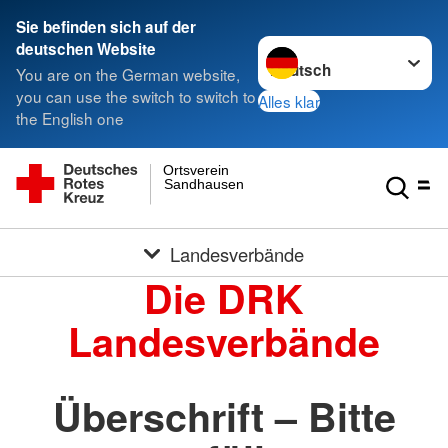
Sie befinden sich auf der
Sprache wechseln zu
deutschen Website
You are on the German website,
you can use the switch to switch to
Alles klar
the English one
Ortsverein
Sandhausen
Landesverbände
Die DRK
Landesverbände
Überschrift – Bitte