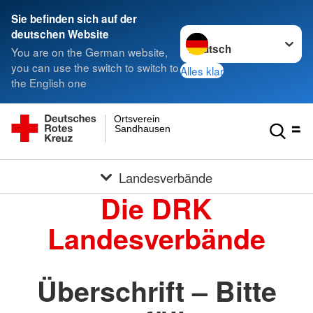
Sie befinden sich auf der
Sprache wechseln zu
deutschen Website
You are on the German website,
you can use the switch to switch to
Alles klar
the English one
Ortsverein
Sandhausen
Landesverbände
Die DRK
Landesverbände
Überschrift – Bitte