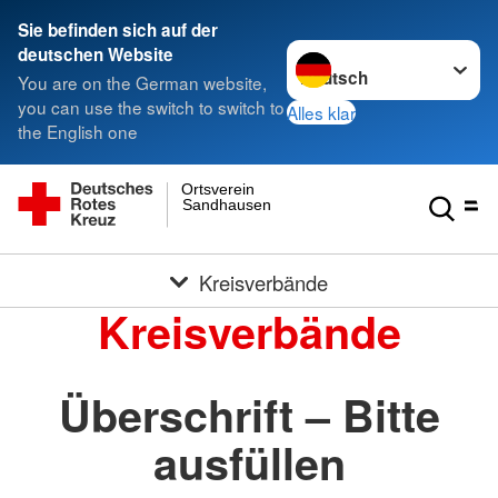
Sie befinden sich auf der
Sprache wechseln zu
deutschen Website
You are on the German website,
you can use the switch to switch to
Alles klar
the English one
Ortsverein
Sandhausen
Kreisverbände
Kreisverbände
Überschrift – Bitte
ausfüllen