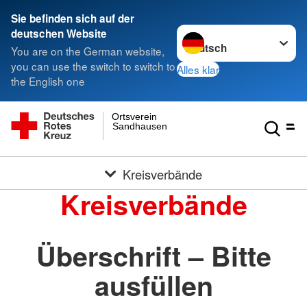
Sie befinden sich auf der
Sprache wechseln zu
deutschen Website
You are on the German website,
you can use the switch to switch to
Alles klar
the English one
Ortsverein
Sandhausen
Kreisverbände
Kreisverbände
Überschrift – Bitte
ausfüllen