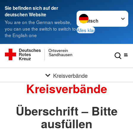
Sie befinden sich auf der
Sprache wechseln zu
deutschen Website
You are on the German website,
you can use the switch to switch to
Alles klar
the English one
Ortsverein
Sandhausen
Kreisverbände
Kreisverbände
Überschrift – Bitte
ausfüllen