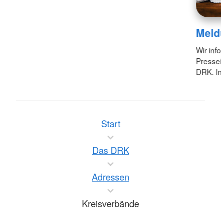
Meld
Wir inf
Pressei
DRK. In
Start
Das DRK
Adressen
Kreisverbände