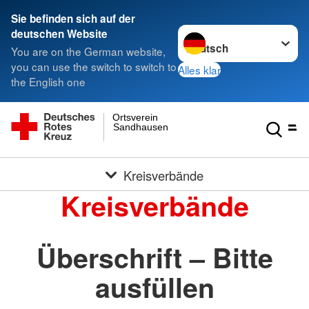
Sie befinden sich auf der
Sprache wechseln zu
deutschen Website
You are on the German website,
you can use the switch to switch to
Alles klar
the English one
Ortsverein
Sandhausen
Kreisverbände
Kreisverbände
Überschrift – Bitte
ausfüllen