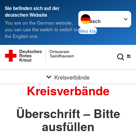
Sie befinden sich auf der
Sprache wechseln zu
deutschen Website
You are on the German website,
you can use the switch to switch to
Alles klar
the English one
Ortsverein
Sandhausen
Kreisverbände
Kreisverbände
Überschrift – Bitte
ausfüllen