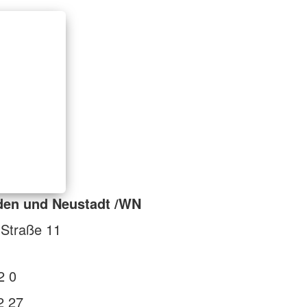
den und Neustadt /WN
-Straße 11
2 0
2 27