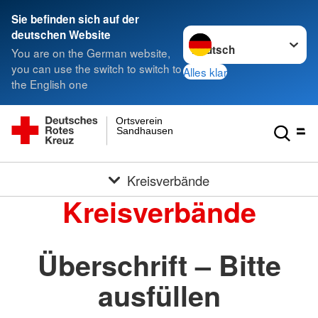
Sie befinden sich auf der
Sprache wechseln zu
deutschen Website
You are on the German website,
you can use the switch to switch to
Alles klar
the English one
Ortsverein
Sandhausen
Kreisverbände
Kreisverbände
Überschrift – Bitte
ausfüllen